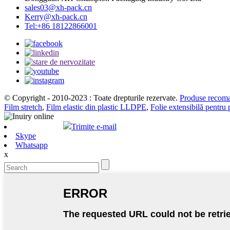
sales03@xh-pack.cn
Kerry@xh-pack.cn
Tel:+86 18122866001
© Copyright - 2010-2023 : Toate drepturile rezervate.
Produse recom
Film stretch
,
Film elastic din plastic LLDPE
,
Folie extensibilă pentru 
Trimite e-mail
Skype
Whatsapp
x