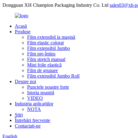
Dongguan XH Champion Packaging Industry Co. Ltd
sales03@xh-p
Acasă
Produse
Film extensibil la mașină
Film elastic colorat
Film extensibil Jumbo
Film pre-întins
Film stretch manual
Mini folie elastică
Film de grupare
Film extensibil Jumbo Roll
Despre noi
Punctele noastre forte
Istoria noastră
VIDEO
Industria aplicațiilor
NOTA
Ştiri
Întrebări frecvente
Contactaţi-ne
English