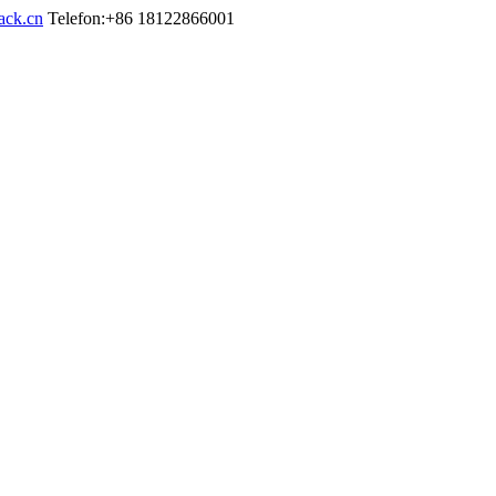
ack.cn
Telefon:+86 18122866001