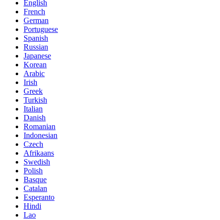
English
French
German
Portuguese
Spanish
Russian
Japanese
Korean
Arabic
Irish
Greek
Turkish
Italian
Danish
Romanian
Indonesian
Czech
Afrikaans
Swedish
Polish
Basque
Catalan
Esperanto
Hindi
Lao