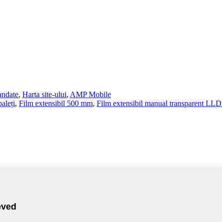
andate
,
Harta site-ului
,
AMP Mobile
paleți
,
Film extensibil 500 mm
,
Film extensibil manual transparent LL