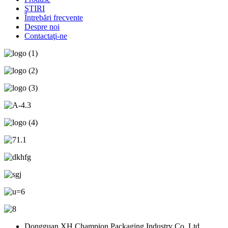
ŞTIRI
Întrebări frecvente
Despre noi
Contactaţi-ne
Dongguan XH Champion Packaging Industry Co. Ltd