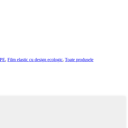
DPE
,
Film elastic cu design ecologic
,
Toate produsele